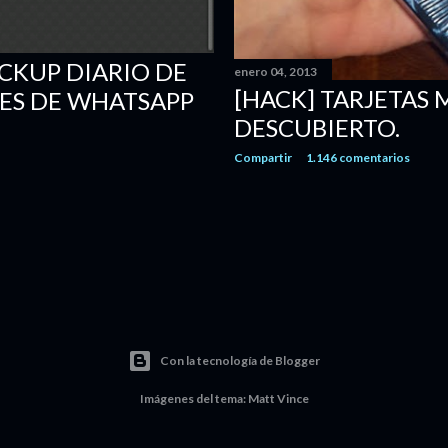
CKUP DIARIO DE
enero 04, 2013
[HACK] TARJETAS 
ES DE WHATSAPP
DESCUBIERTO.
Compartir
1.146 comentarios
Con la tecnología de Blogger
Imágenes del tema:
Matt Vince