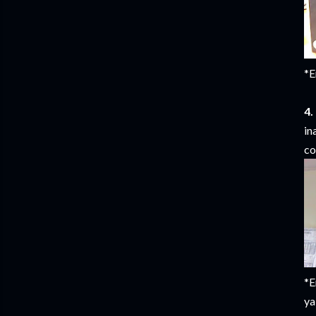
*E
4.
in
co
*E
ya