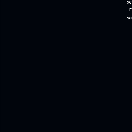
se
*E
se