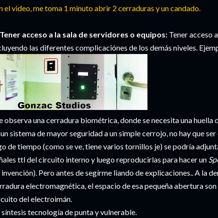
n el video, me toma 1 minuto abrir 2 cerraduras y un candado.
Tener acceso a la sala de servidores o equipos:
Tener acceso a
cluyendo las diferentes complicaciónes de los demás niveles. Ejem
e observa una cerradura biométrica, donde se necesita una huella di
 un sistema de mayor seguridad a un simple cerrojo, no hay que ser e
go de tiempo (como se ve, tiene varios tornillos je) se podría adjunt
ñales ttl del circuito interno y luego reproducirlas para hacer un
Sp
 invención). Pero antes de segírme liando de explicaciones.. A la d
rradura electromagnética, el espacio de esa pequeña abertura son s
rcuito del electroimán.
 síntesis tecnología de punta y vulnerable.