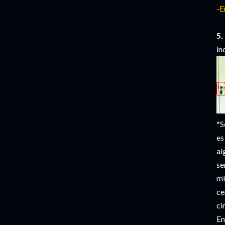
-E
5.
in
*S
es
al
se
mi
ce
ci
En