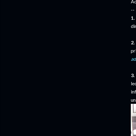
Ac
--
1.
di
2.
pr
ad
3.
le
in
un