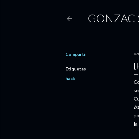
GONZAC 
Compartir
oc
[
Etiquetas
hack
Co
se
Cu
ba
po
la