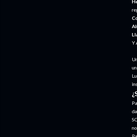
He
re
Co
A
Ll
Y 
Un
un
Lu
in
¿
Pa
da
SQ
no
Pa