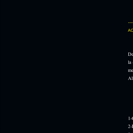
---
AC
De
la
me
Al
1-
2-