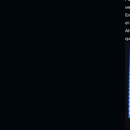
se
En
el
Ah
qu