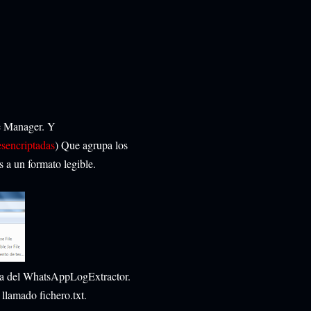
te Manager. Y
esencriptadas
) Que agrupa los
 a un formato legible.
ta del WhatsAppLogExtractor.
llamado fichero.txt.