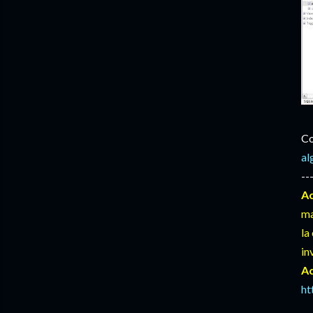
Co
al
--
Ac
ma
la
in
Ac
ht