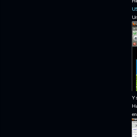
He
US
Un
Y 
Ha
en