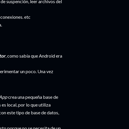
de suspención, leer archivos del
 conexiones. etc
a.
tor
, como sabía que Android era
xperimentar un poco. Una vez
App
crea una pequeña base de
s local, por lo que utiliza
on este tipo de base de datos,
sto porque no se necesita de un