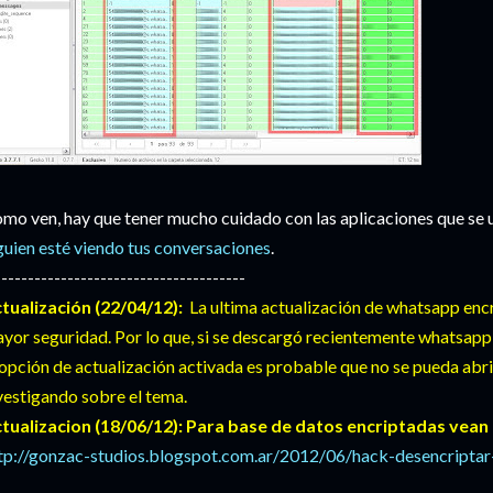
mo ven, hay que tener mucho cuidado con las aplicaciones que se u
guien esté viendo tus conversaciones
.
--------------------------------------
tualización (22/04/12):
La ultima actualización de whatsapp encr
yor seguridad. Por lo que, si se descargó recientemente whatsapp 
 opción de actualización activada es probable que no se pueda abri
vestigando sobre el tema.
tualizacion (18/06/12): Para base de datos encriptadas vean l
tp://gonzac-studios.blogspot.com.ar/2012/06/hack-desencriptar