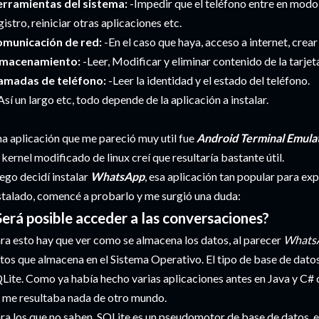
rramientas del sistema:
-Impedir que el teléfono entre en modo 
gistro, reiniciar otras aplicaciones etc.
municación de red:
-En el caso que haya, acceso a internet, crear
lmacenamiento:
-Leer, Modificar y eliminar contenido de la tarjet
amadas de teléfono:
-Leer la identidad y el estado del teléfono.
Así un largo etc, todo depende de la aplicación a instalar.
a aplicación que me pareció muy util fue
Android Terminal Emula
 kernel modificado de linux creí que resultaría bastante útil.
ego decidí instalar
WhatsApp
, esa aplicación tan popular para e
stalado, comencé a probarlo y me surgió una duda:
Será posible acceder a las conversaciones?
ra esto hay que ver como se almacena los datos, al parecer
Whats
tos que almacena en el Sistema Operativo. El tipo de base de datos e
Lite. Como ya había hecho varias aplicaciones antes en Java y C# c
 me resultaba nada de otro mundo.
ra los que no saben, SQLite es un pseudomotor de base de datos, e