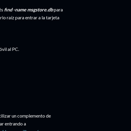
és
find -name msgstore.db
para
io raíz para entrar a la tarjeta
vil al PC.
utilizar un complemento de
ar entrando a