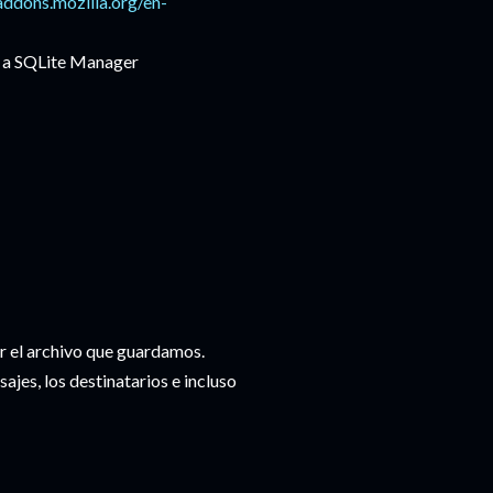
/addons.mozilla.org/en-
 a
SQLite
Manager
ar el archivo que guardamos.
ajes, los destinatarios e incluso