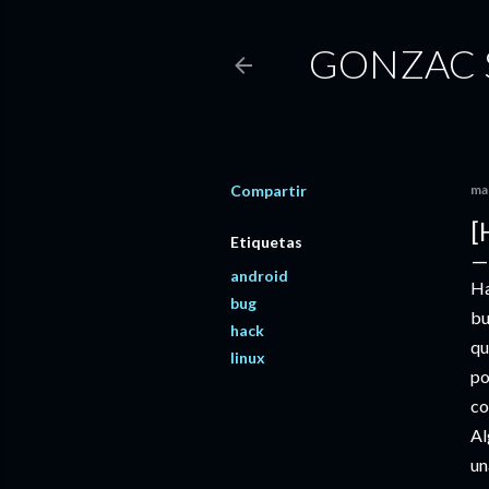
GONZAC 
Compartir
ma
[
Etiquetas
android
Ha
bug
bu
hack
qu
linux
po
co
Al
un